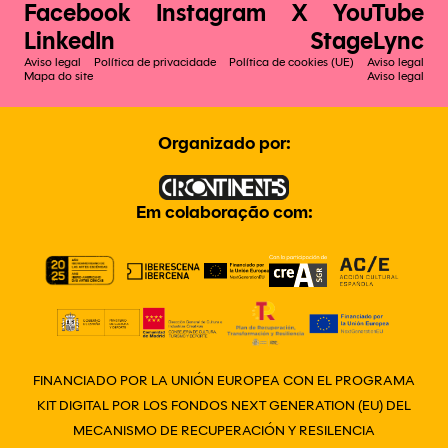
Facebook
Instagram
X
YouTube
LinkedIn
StageLync
Aviso legal
Política de privacidade
Política de cookies (UE)
Aviso legal
Mapa do site
Aviso legal
Organizado por:
Em colaboração com:
FINANCIADO POR LA UNIÓN EUROPEA CON EL PROGRAMA
KIT DIGITAL POR LOS FONDOS NEXT GENERATION (EU) DEL
MECANISMO DE RECUPERACIÓN Y RESILENCIA